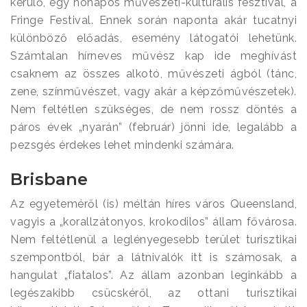
kerülő, egy hónapos művészeti-kulturális fesztivál, a
Fringe Festival. Ennek során naponta akár tucatnyi
különböző előadás, esemény látogatói lehetünk.
Számtalan hírneves művész kap ide meghívást
csaknem az összes alkotó, művészeti ágból (tánc,
zene, színművészet, vagy akár a képzőművészetek).
Nem feltétlen szükséges, de nem rossz döntés a
páros évek „nyarán” (február) jönni ide, legalább a
pezsgés érdekes lehet mindenki számára.
Brisbane
Az egyeteméről (is) méltán híres város Queensland,
vagyis a „korallzátonyos, krokodilos” állam fővárosa.
Nem feltétlenül a leglényegesebb terület turisztikai
szempontból, bár a látnivalók itt is számosak, a
hangulat „fiatalos”. Az állam azonban leginkább a
legészakibb csücskéről, az ottani turisztikai