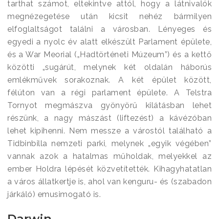
tarthat számot, eltekintve attól, hogy a látnivalók
megnézegetése után kicsit nehéz bármilyen
elfoglaltságot találni a városban. Lényeges és
egyedi a nyolc év alatt elkészült Parlament épülete,
és a War Meorial („Hadtörténeti Múzeum”) és a kettő
közötti „sugárút, melynek két oldalán háborús
emlékművek sorakoznak. A két épület között,
félúton van a régi parlament épülete. A Telstra
Tornyot megmászva gyönyörű kilátásban lehet
részünk, a nagy mászást (liftezést) a kávézóban
lehet kipihenni. Nem messze a várostól található a
Tidbinbilla nemzeti parki, melynek „egyik végében”
vannak azok a hatalmas műholdak, melyekkel az
ember Holdra lépését közvetítették. Kihagyhatatlan
a város állatkertje is, ahol van kenguru- és (szabadon
járkáló) emusimogató is.
Darwin