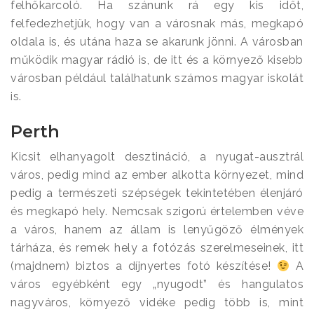
felhőkarcoló. Ha szánunk rá egy kis időt,
felfedezhetjük, hogy van a városnak más, megkapó
oldala is, és utána haza se akarunk jönni. A városban
működik magyar rádió is, de itt és a környező kisebb
városban például találhatunk számos magyar iskolát
is.
Perth
Kicsit elhanyagolt desztináció, a nyugat-ausztrál
város, pedig mind az ember alkotta környezet, mind
pedig a természeti szépségek tekintetében élenjáró
és megkapó hely. Nemcsak szigorú értelemben véve
a város, hanem az állam is lenyűgöző élmények
tárháza, és remek hely a fotózás szerelmeseinek, itt
(majdnem) biztos a díjnyertes fotó készítése!
A
város egyébként egy „nyugodt” és hangulatos
nagyváros, környező vidéke pedig több is, mint