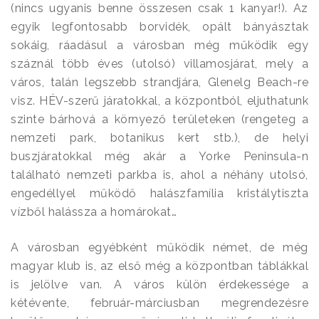
(nincs ugyanis benne összesen csak 1 kanyar!). Az
egyik legfontosabb borvidék, opált bányásztak
sokáig, ráadásul a városban még működik egy
száznál több éves (utolsó) villamosjárat, mely a
város, talán legszebb strandjára, Glenelg Beach-re
visz. HÉV-szerű járatokkal, a központból, eljuthatunk
szinte bárhová a környező területeken (rengeteg a
nemzeti park, botanikus kert stb.), de helyi
buszjáratokkal még akár a Yorke Peninsula-n
található nemzeti parkba is, ahol a néhány utolsó,
engedéllyel működő halászfamília kristálytiszta
vízből halássza a homárokat…
A városban egyébként működik német, de még
magyar klub is, az első még a központban táblákkal
is jelölve van. A város külön érdekessége a
kétévente, február-márciusban megrendezésre