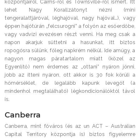
központjairól, Cairns-ről és Townsville-ről ismert. Itt
lehet Nagy Korallzátonyt nézni (mini
tengeralattjáróval, léghajóval, nagy hajóval…), vagy
éppen hajótúrán „felcsurogni” a folyón az esőerdőbe,
vagy vadvízi evezésen részt venni. Ha meg csak a
napon akarjuk süttetni a hasunkat, itt biztos
ropogósra sülünk, főleg napkrém nélkül. Ide amúgy, a
nagyon magas páratartalom miatt (közel az
Egyenlítő) nem érdemes az „ottani” nyáron jönni,
jobb az itteni nyáron, ott akkor is 30 fok körüli a
hőmérséklet, de legalább kapunk levegőt (a
mindenhol megtalálható) légkondicionálóktól távol
is.
Canberra
Canberra, mint főváros (és az un ACT – Australian
Capital Territory központja is) biztos figyelemre