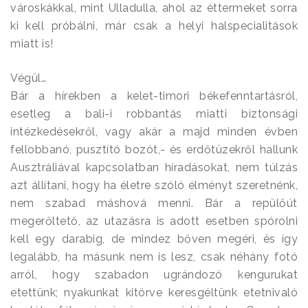
városkákkal, mint Ulladulla, ahol az éttermeket sorra
ki kell próbálni, már csak a helyi halspecialitások
miatt is!
Végül…
Bár a hírekben a kelet-timori békefenntartásról,
esetleg a bali-i robbantás miatti biztonsági
intézkedésekről, vagy akár a majd minden évben
fellobbanó, pusztító bozót,- és erdőtüzekről hallunk
Ausztráliával kapcsolatban híradásokat, nem túlzás
azt állítani, hogy ha életre szóló élményt szeretnénk,
nem szabad máshová menni. Bár a repülőút
megerőltető, az utazásra is adott esetben spórolni
kell egy darabig, de mindez bőven megéri, és így
legalább, ha másunk nem is lesz, csak néhány fotó
arról, hogy szabadon ugrándozó kengurukat
etettünk; nyakunkat kitörve keresgéltünk etetnivaló