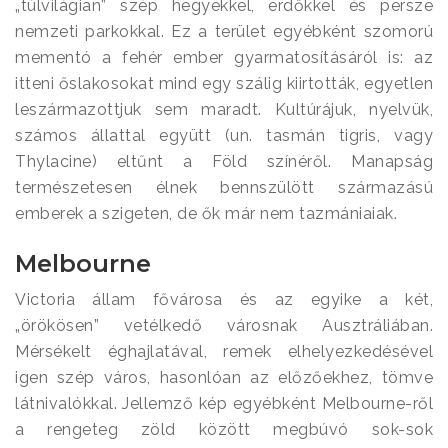
„túlvilágian” szép hegyekkel, erdőkkel és persze
nemzeti parkokkal. Ez a terület egyébként szomorú
mementó a fehér ember gyarmatosításáról is: az
itteni őslakosokat mind egy szálig kiirtották, egyetlen
leszármazottjuk sem maradt. Kultúrájuk, nyelvük,
számos állattal együtt (un. tasmán tigris, vagy
Thylacine) eltűnt a Föld színéről. Manapság
természetesen élnek bennszülött származású
emberek a szigeten, de ők már nem tazmániaiak.
Melbourne
Victoria állam fővárosa és az egyike a két,
„örökösen” vetélkedő városnak Ausztráliában.
Mérsékelt éghajlatával, remek elhelyezkedésével
igen szép város, hasonlóan az előzőekhez, tömve
látnivalókkal. Jellemző kép egyébként Melbourne-ről
a rengeteg zöld között megbúvó sok-sok