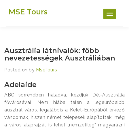
Skip
MSE Tours
to
content
Ausztrália látnivalók: főbb
nevezetességek Ausztráliában
Posted on
by
MseTours
Adelaide
ABC sorrendben haladva, kezdjük Dél-Ausztrália
fővárosával! Nem hiába talán a legeurópaibb
ausztrál város, legalábbis a Kelet-Európából érkező
vándornak, hiszen német telepesek alapították, még
a város alaprajzát is lehet „nemzetileg” magyarázni