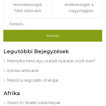
navigáció
nevezetességei,
érdekességek a
főbb látnivalói
nagyvilágból
Keresés:
Legutóbbi Bejegyzések
Mennyibe kerül egy családi nyaralás 2026-ban?
Szicília látnivalók
Mallorca legszebb strandjai
Afrika
Sharm El Sheikh üdülőhelyek