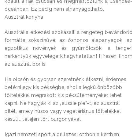
koalát a fák csúcsán és megmártóztunk a Csendes-
óceánban. Ez pedig nem elhanyagolható.
Ausztrál konyha
Ausztrália étkezési szokásait a rengeteg bevándorló
formálta sokszínűvé: az őshonos alapanyagok, az
egzotikus növények és gyümölcsök, a tengeri
herkentyűk egyvelege kihagyhatatlan! Híresen finom
az ausztrál bor is.
Ha olcsón és gyorsan szeretnénk étkezni, érdemes
betérni egy kis pékségbe, ahol a legkülönbözőbb
töltelékkel megrakott kis péksüteményeket lehet
kapni. Ne hagyják ki az „aussie pie”-t, az ausztrál
pitét, amely húsos vagy vegetáriánus töltelékkel
készül, tetején tört burgonyával.
Igazi nemzeti sport a grillezés: otthon a kertben,