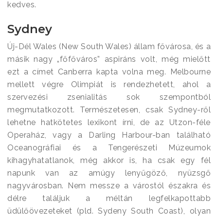
kedves.
Sydney
Új-Dél Wales (New South Wales) állam fővárosa, és a
másik nagy „főfőváros” aspiráns volt, még mielőtt
ezt a címet Canberra kapta volna meg. Melbourne
mellett végre Olimpiát is rendezhetett, ahol a
szervezési zsenialitás sok szempontból
megmutatkozott. Természetesen, csak Sydney-ről
lehetne hatkötetes lexikont írni, de az Utzon-féle
Operaház, vagy a Darling Harbour-ban található
Oceanográfiai és a Tengerészeti Múzeumok
kihagyhatatlanok, még akkor is, ha csak egy fél
napunk van az amúgy lenyűgöző, nyüzsgő
nagyvárosban. Nem messze a várostól északra és
délre találjuk a méltán legfelkapottabb
üdülőövezeteket (pld. Sydeny South Coast), olyan