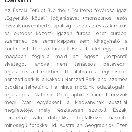
Az Északi Terület (Northern Territory) fővárosa igazi
„Egyenlítő közeli” időjárásával (monszunos, esős
évszak novembertől áprilisig és száraz évszak május
és október között) igazán furcsa lehet európai
szemmel, de semmiképpen sem kihagyható a
kontinensfelfedező-túrából! Ez a Terület egyébként
magában foglalja majd az egész „központi”
sivatagot, ahova nem tanácsos betévedni,
legalábbis a filmekben. Itt található a leghíresebb
nemzeti park is, a Kakadu Nemzeti Park, ahol számos
csodára lelhetünk. Ha nincs módunk odalátogatni,
legalább a National Geographic Channelt nézzük
meg! (Van egyébként a kiadványnak ausztrál
megfelelője, mely részletesen szokott Északi
Területről való dolgokkal foglalkozni, hasonló
minőségű fotókkal: ld. Australian Geographic). Ezen