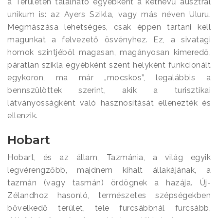
a Területen található egyébként a kétnevű ausztrál
unikum is: az Ayers Szikla, vagy más néven Uluru.
Megmászása lehetséges, csak éppen tartani kell
magunkat a felvezető ösvényhez. Ez, a sivatagi
homok szintjéből magasan, magányosan kimeredő,
páratlan szikla egyébként szent helyként funkcionált
egykoron, ma már „mocskos”, legalábbis a
bennszülöttek szerint, akik a turisztikai
látványosságként való hasznosítását ellenezték és
ellenzik.
Hobart
Hobart, és az állam, Tazmánia, a világ egyik
legvérengzőbb, majdnem kihalt állakájának, a
tazmán (vagy tasmán) ördögnek a hazája. Új-
Zélandhoz hasonló, természetes szépségekben
bővelkedő terület, tele furcsábbnál furcsább,