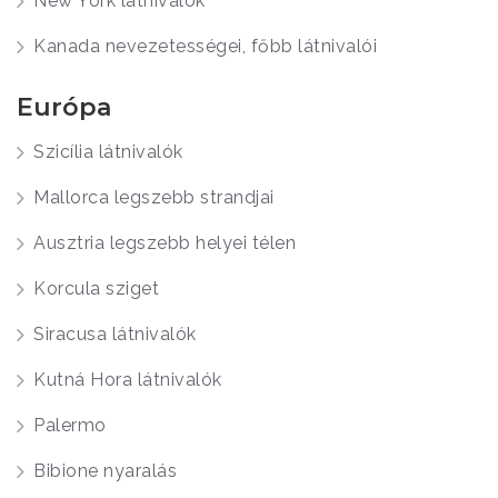
New York látnivalók
Kanada nevezetességei, főbb látnivalói
Európa
Szicília látnivalók
Mallorca legszebb strandjai
Ausztria legszebb helyei télen
Korcula sziget
Siracusa látnivalók
Kutná Hora látnivalók
Palermo
Bibione nyaralás