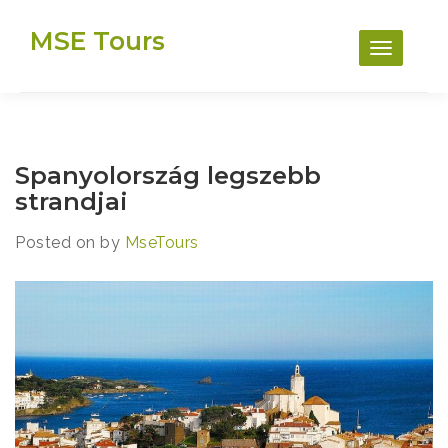
Skip
MSE Tours
to
content
Spanyolország legszebb
strandjai
Posted on
by
MseTours