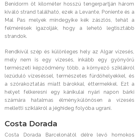
Benidorm öt kilométer hosszú tengerpartján három
kiváló strand található, ezek a Levante, Poniente és a
Mal Pas melyek mindegyike kék zászlós, tehát a
felmérések igazolják, hogy a lehető legtisztább
strandok.
Rendkívül szép és különleges hely az Algar vízesés,
mely nem is egy vízesés, inkább egy gyönyörű
természeti képződmény több, a környező sziklákról
lezúduló vízeséssel, természetes fürdőhelyekkel, és
a szórakoztatás miatt bárokkal, éttermekkel. Ezt a
helyet felkeresni egy kánikulai nyári napon bárki
számára hatalmas élmény,különösen a vízesés
melletti sziklákról a jéghideg folyóba ugrani.
Costa Dorada
Costa Dorada Barcelonától délre levő homokos