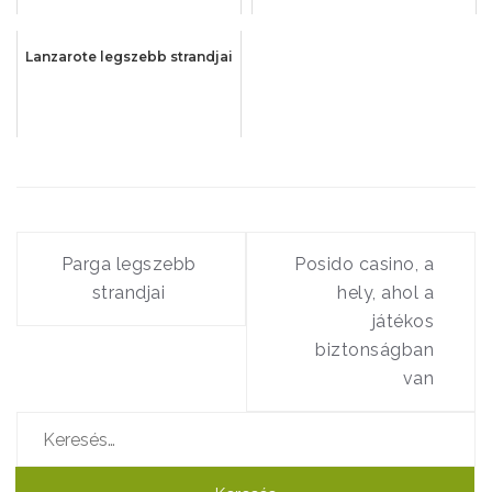
Lanzarote legszebb strandjai
Bejegyzés
navigáció
Parga legszebb
Posido casino, a
strandjai
hely, ahol a
játékos
biztonságban
van
Keresés: