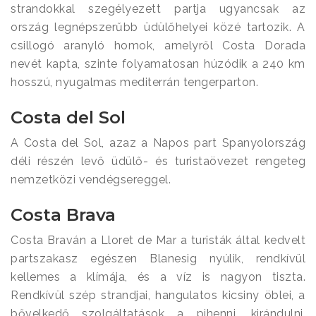
strandokkal szegélyezett partja ugyancsak az
ország legnépszerűbb üdülőhelyei közé tartozik. A
csillogó aranyló homok, amelyről Costa Dorada
nevét kapta, szinte folyamatosan húzódik a 240 km
hosszú, nyugalmas mediterrán tengerparton.
Costa del Sol
A Costa del Sol, azaz a Napos part Spanyolország
déli részén levő üdülő- és turistaövezet rengeteg
nemzetközi vendégsereggel.
Costa Brava
Costa Braván a Lloret de Mar a turisták által kedvelt
partszakasz egészen Blanesig nyúlik, rendkívül
kellemes a klímája, és a víz is nagyon tiszta.
Rendkívül szép strandjai, hangulatos kicsiny öblei, a
bővelkedő szolgáltatások a pihenni, kirándulni,