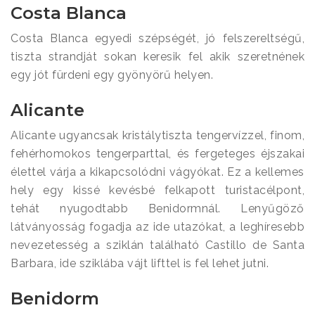
Costa Blanca
Costa Blanca egyedi szépségét, jó felszereltségű,
tiszta strandját sokan keresik fel akik szeretnének
egy jót fürdeni egy gyönyörű helyen.
Alicante
Alicante ugyancsak kristálytiszta tengervízzel, finom,
fehérhomokos tengerparttal, és fergeteges éjszakai
élettel várja a kikapcsolódni vágyókat. Ez a kellemes
hely egy kissé kevésbé felkapott turistacélpont,
tehát nyugodtabb Benidormnál. Lenyűgöző
látványosság fogadja az ide utazókat, a leghíresebb
nevezetesség a sziklán található Castillo de Santa
Barbara, ide sziklába vájt lifttel is fel lehet jutni.
Benidorm