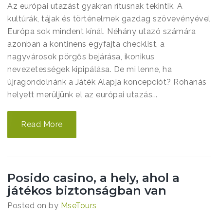
Az európai utazást gyakran rítusnak tekintik. A
kultúrák, tájak és történelmek gazdag szövevényével
Európa sok mindent kínál. Néhány utazó számára
azonban a kontinens egyfajta checklist, a
nagyvárosok pörgős bejárása, ikonikus
nevezetességek kipipálása. De mi lenne, ha
újragondolnánk a Játék Alapja koncepciót? Rohanás
helyett merüljünk el az európai utazás...
Read More
Posido casino, a hely, ahol a
játékos biztonságban van
Posted on
by
MseTours