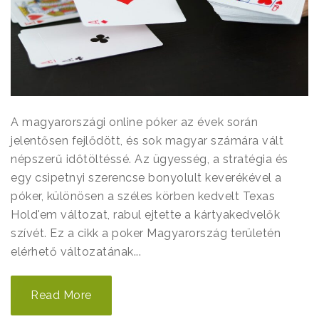
A magyarországi online póker az évek során
jelentősen fejlődött, és sok magyar számára vált
népszerű időtöltéssé. Az ügyesség, a stratégia és
egy csipetnyi szerencse bonyolult keverékével a
póker, különösen a széles körben kedvelt Texas
Hold'em változat, rabul ejtette a kártyakedvelők
szívét. Ez a cikk a poker Magyarország területén
elérhető változatának...
Read More