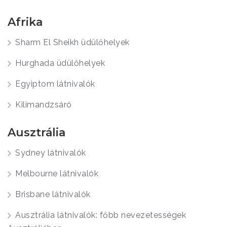
Afrika
Sharm El Sheikh üdülőhelyek
Hurghada üdülőhelyek
Egyiptom látnivalók
Kilimandzsáró
Ausztrália
Sydney látnivalók
Melbourne látnivalók
Brisbane látnivalók
Ausztrália látnivalók: főbb nevezetességek