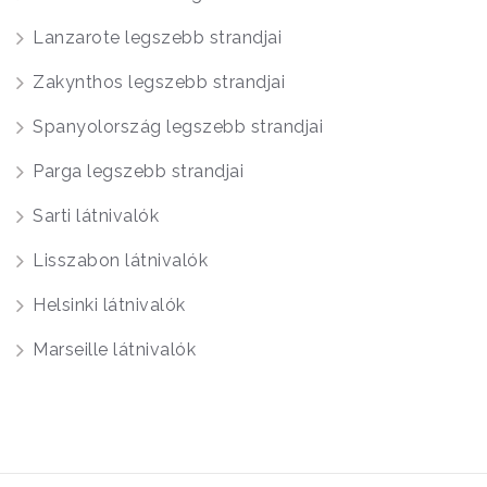
Lanzarote legszebb strandjai
Zakynthos legszebb strandjai
Spanyolország legszebb strandjai
Parga legszebb strandjai
Sarti látnivalók
Lisszabon látnivalók
Helsinki látnivalók
Marseille látnivalók