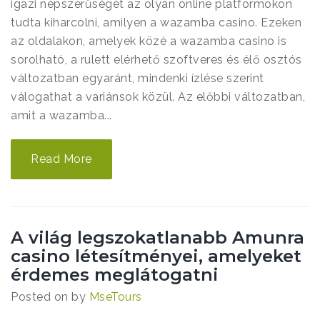
igazi népszerűségét az olyan online platformokon
tudta kiharcolni, amilyen a wazamba casino. Ezeken
az oldalakon, amelyek közé a wazamba casino is
sorolható, a rulett elérhető szoftveres és élő osztós
változatban egyaránt, mindenki ízlése szerint
válogathat a variánsok közül. Az előbbi változatban,
amit a wazamba...
Read More
A világ legszokatlanabb Amunra
casino létesítményei, amelyeket
érdemes meglátogatni
Posted on
by
MseTours