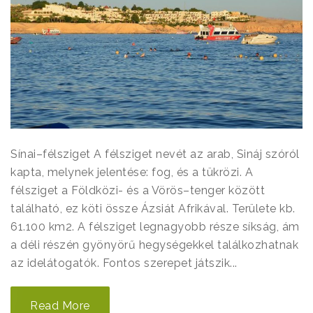
Sínai–félsziget A félsziget nevét az arab, Sináj szóról
kapta, melynek jelentése: fog, és a tükrözi. A
félsziget a Földközi- és a Vörös–tenger között
található, ez köti össze Ázsiát Afrikával. Területe kb.
61.100 km2. A félsziget legnagyobb része síkság, ám
a déli részén gyönyörű hegységekkel találkozhatnak
az idelátogatók. Fontos szerepet játszik...
Read More