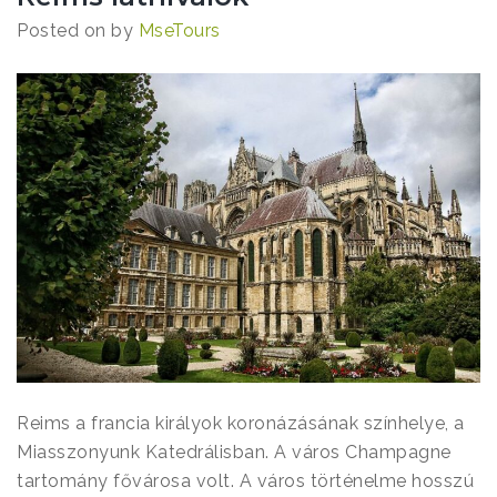
Posted on
by
MseTours
Reims a francia királyok koronázásának színhelye, a
Miasszonyunk Katedrálisban. A város Champagne
tartomány fővárosa volt. A város történelme hosszú