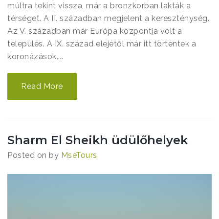
múltra tekint vissza, már a bronzkorban lakták a
térséget. A II. században megjelent a kereszténység.
Az V. században már Európa központja volt a
település. A IX. század elejétől már itt történtek a
koronázások....
Read More
Sharm El Sheikh üdülőhelyek
Posted on
by
MseTours