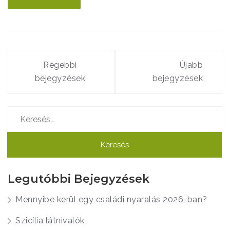
Bejegyzés
navigáció
Régebbi
Újabb
bejegyzések
bejegyzések
Keresés:
Legutóbbi Bejegyzések
Mennyibe kerül egy családi nyaralás 2026-ban?
Szicília látnivalók