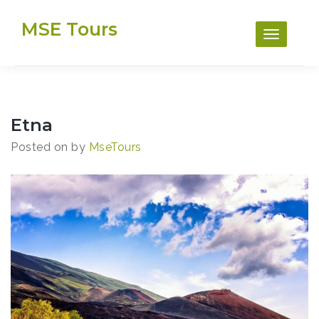
Skip
MSE Tours
to
content
Etna
Posted on
by
MseTours