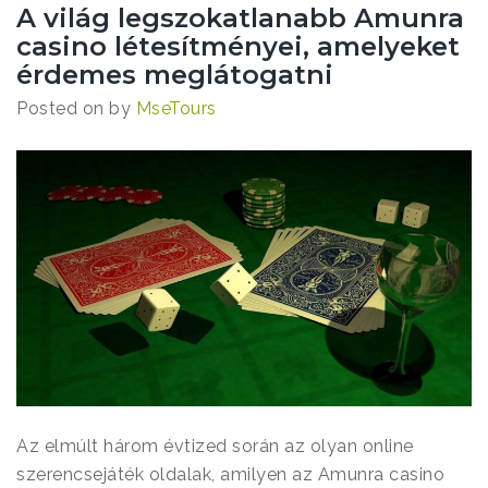
A világ legszokatlanabb Amunra
casino létesítményei, amelyeket
érdemes meglátogatni
Posted on
by
MseTours
Az elmúlt három évtized során az olyan online
szerencsejáték oldalak, amilyen az Amunra casino