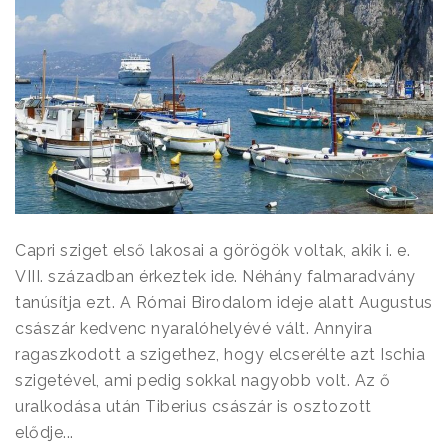
Capri sziget első lakosai a görögök voltak, akik i. e.
VIII. században érkeztek ide. Néhány falmaradvány
tanúsítja ezt. A Római Birodalom ideje alatt Augustus
császár kedvenc nyaralóhelyévé vált. Annyira
ragaszkodott a szigethez, hogy elcserélte azt Ischia
szigetével, ami pedig sokkal nagyobb volt. Az ő
uralkodása után Tiberius császár is osztozott
elődje...