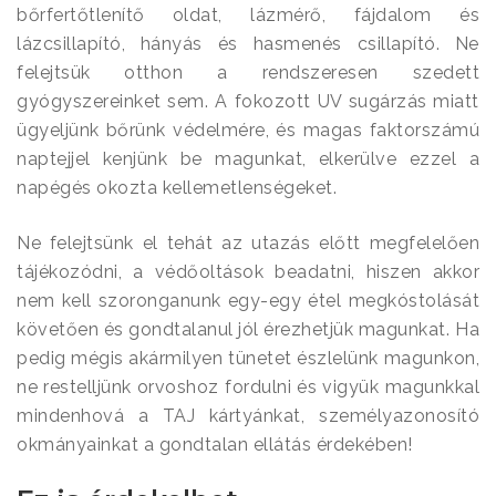
bőrfertőtlenítő oldat, lázmérő, fájdalom és
lázcsillapító, hányás és hasmenés csillapító. Ne
felejtsük otthon a rendszeresen szedett
gyógyszereinket sem. A fokozott UV sugárzás miatt
ügyeljünk bőrünk védelmére, és magas faktorszámú
naptejjel kenjünk be magunkat, elkerülve ezzel a
napégés okozta kellemetlenségeket.
Ne felejtsünk el tehát az utazás előtt megfelelően
tájékozódni, a védőoltások beadatni, hiszen akkor
nem kell szoronganunk egy-egy étel megkóstolását
követően és gondtalanul jól érezhetjük magunkat. Ha
pedig mégis akármilyen tünetet észlelünk magunkon,
ne restelljünk orvoshoz fordulni és vigyük magunkkal
mindenhová a TAJ kártyánkat, személyazonosító
okmányainkat a gondtalan ellátás érdekében!