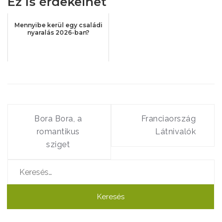
Ez is érdekelhet
Mennyibe kerül egy családi
nyaralás 2026-ban?
Bejegyzés
navigáció
Bora Bora, a
Franciaország
romantikus
Látnivalók
sziget
Keresés: