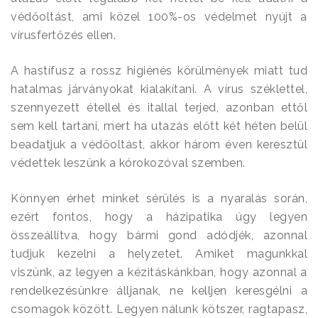
védőoltást, ami közel 100%-os védelmet nyújt a
vírusfertőzés ellen.
A hastífusz a rossz higiénés körülmények miatt tud
hatalmas járványokat kialakítani. A vírus széklettel,
szennyezett étellel és itallal terjed, azonban ettől
sem kell tartani, mert ha utazás előtt két héten belül
beadatjuk a védőoltást, akkor három éven keresztül
védettek leszünk a kórokozóval szemben.
Könnyen érhet minket sérülés is a nyaralás során,
ezért fontos, hogy a házipatika úgy legyen
összeállítva, hogy bármi gond adódjék, azonnal
tudjuk kezelni a helyzetet. Amiket magunkkal
viszünk, az legyen a kézitáskánkban, hogy azonnal a
rendelkezésünkre álljanak, ne kelljen keresgélni a
csomagok között. Legyen nálunk kötszer, ragtapasz,