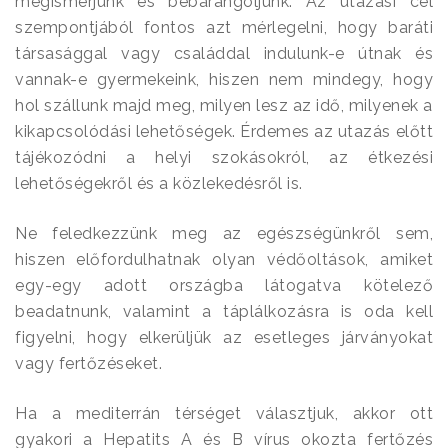
megismerjünk és bebarangoljunk.
Az utazási cél
szempontjából fontos azt mérlegelni, hogy baráti
társasággal vagy családdal indulunk-e útnak és
vannak-e gyermekeink, hiszen nem mindegy, hogy
hol szállunk majd meg, milyen lesz az idő, milyenek a
kikapcsolódási lehetőségek. Érdemes az utazás előtt
tájékozódni a helyi szokásokról, az étkezési
lehetőségekről és a közlekedésről is.
Ne feledkezzünk meg az egészségünkről sem,
hiszen előfordulhatnak olyan védőoltások, amiket
egy-egy adott országba látogatva kötelező
beadatnunk, valamint a táplálkozásra is oda kell
figyelni, hogy elkerüljük az esetleges járványokat
vagy fertőzéseket.
Ha a mediterrán térséget választjuk, akkor ott
gyakori a Hepatits A és B vírus okozta fertőzés