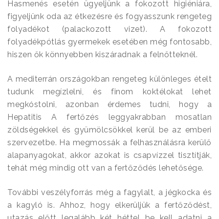
Hasmenés esetén ügyeljünk a fokozott higiéniára,
figyeljünk oda az étkezésre és fogyasszunk rengeteg
folyadékot (palackozott vizet). A fokozott
folyadékpótlás gyermekek esetében még fontosabb,
hiszen ők könnyebben kiszáradnak a felnőtteknél.
A mediterrán országokban rengeteg különleges ételt
tudunk megízlelni, és finom koktélokat lehet
megkóstolni, azonban érdemes tudni, hogy a
Hepatitis A fertőzés leggyakrabban mosatlan
zöldségekkel és gyümölcsökkel kerül be az emberi
szervezetbe. Ha megmossák a felhasználásra kerülő
alapanyagokat, akkor azokat is csapvízzel tisztítják,
tehát még mindig ott van a fertőződés lehetősége.
További veszélyforrás még a fagylalt, a jégkocka és
a kagyló is. Ahhoz, hogy elkerüljük a fertőződést,
utazás előtt legalább két héttel be kell adatni a