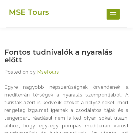
Skip
MSE Tours
to
content
Fontos tudnivalók a nyaralás
előtt
Posted on
by
MseTours
Egyre nagyobb népszerűségnek örvendenek a
mediterrán térségek a nyaralás szempontjából. A
turisták azért is kedvelik ezeket a helyszíneket, mert
rengeteg izgalmat ígérnek a csodálatos tájak és a
tengerpart, ráadásul nem is kell olyan sokat utazni
ahhoz, hogy egy-egy pompás mediterrán várost