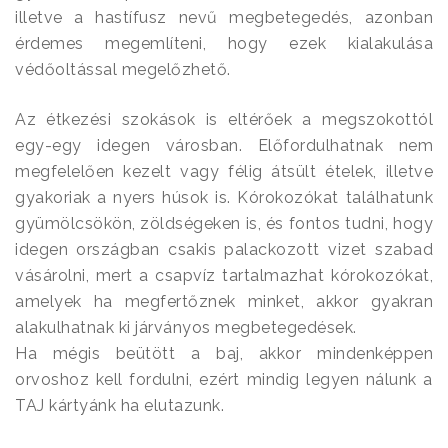
illetve a hastífusz nevű megbetegedés, azonban
érdemes megemlíteni, hogy ezek kialakulása
védőoltással megelőzhető.
Az étkezési szokások is eltérőek a megszokottól
egy-egy idegen városban. Előfordulhatnak nem
megfelelően kezelt vagy félig átsült ételek, illetve
gyakoriak a nyers húsok is. Kórokozókat találhatunk
gyümölcsökön, zöldségeken is, és fontos tudni, hogy
idegen országban csakis palackozott vizet szabad
vásárolni, mert a csapvíz tartalmazhat kórokozókat,
amelyek ha megfertőznek minket, akkor gyakran
alakulhatnak ki járványos megbetegedések.
Ha mégis beütött a baj, akkor mindenképpen
orvoshoz kell fordulni, ezért mindig legyen nálunk a
TAJ kártyánk ha elutazunk.