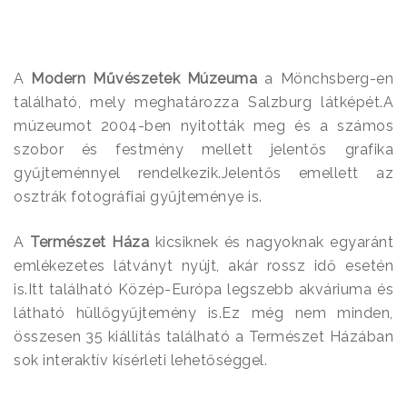
A
Modern Művészetek Múzeuma
a Mönchsberg-en
található, mely meghatározza Salzburg látképét.A
múzeumot 2004-ben nyitották meg és a számos
szobor és festmény mellett jelentős grafika
gyűjteménnyel rendelkezik.Jelentős emellett az
osztrák fotográfiai gyűjteménye is.
A
Természet Háza
kicsiknek és nagyoknak egyaránt
emlékezetes látványt nyújt, akár rossz idő esetén
is.Itt található Közép-Európa legszebb akváriuma és
látható hüllőgyűjtemény is.Ez még nem minden,
összesen 35 kiállítás található a Természet Házában
sok interaktív kísérleti lehetőséggel.