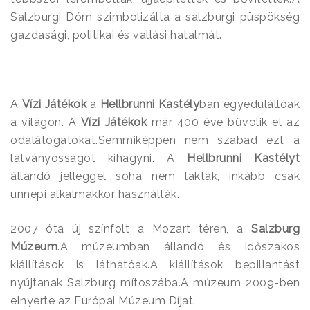
Salzburgi Dóm szimbolizálta a salzburgi püspökség
gazdasági, politikai és vallási hatalmát.
A
Vízi Játékok
a
Hellbrunni Kastély
ban egyedülállóak
a világon. A
Vízi Játékok
már 400 éve bűvölik el az
odalátogatókat.Semmiképpen nem szabad ezt a
látványosságot kihagyni. A
Hellbrunni Kastélyt
állandó jelleggel soha nem lakták, inkább csak
ünnepi alkalmakkor használták.
2007 óta új színfolt a Mozart téren, a
Salzburg
Múzeum
.A múzeumban állandó és időszakos
kiállítások is láthatóak.A kiállítások bepillantást
nyújtanak Salzburg mítoszába.A múzeum 2009-ben
elnyerte az Európai Múzeum Díjat.