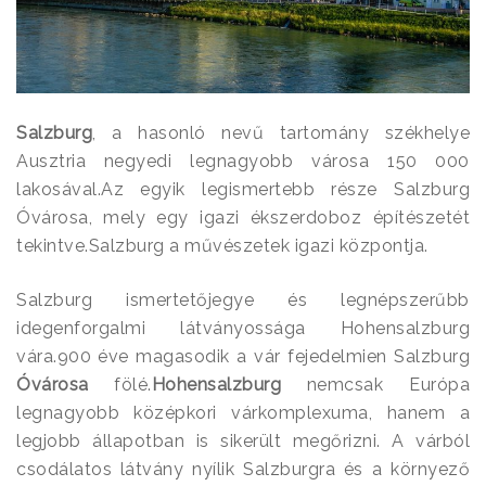
Salzburg
, a hasonló nevű tartomány székhelye
Ausztria negyedi legnagyobb városa 150 000
lakosával.Az egyik legismertebb része Salzburg
Óvárosa, mely egy igazi ékszerdoboz építészetét
tekintve.Salzburg a művészetek igazi központja.
Salzburg ismertetőjegye és legnépszerűbb
idegenforgalmi látványossága Hohen­salzburg
vára.900 éve magasodik a vár fejedelmien Salzburg
Óvárosa
fölé.
Hohensalzburg
nemcsak Európa
legnagyobb középkori várkomplexuma, hanem a
legjobb állapotban is sikerült megőrizni. A várból
csodálatos látvány nyílik Salzburgra és a környező