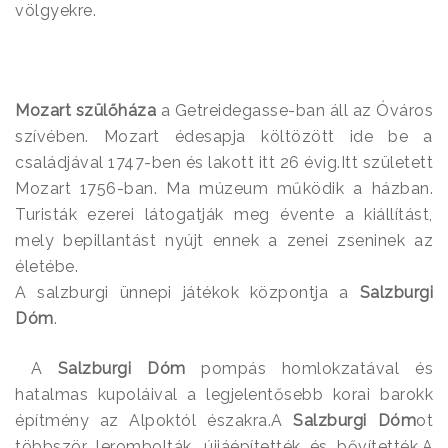
völgyekre.
Mozart szülőháza
a Getreidegasse-ban áll az Óváros
szívében. Mozart édesapja költözött ide be a
családjával 1747-ben és lakott itt 26 évig.Itt született
Mozart 1756-ban. Ma múzeum működik a házban.
Turisták ezerei látogatják meg évente a kiállítást,
mely bepillantást nyújt ennek a zenei zseninek az
életébe.
A salzburgi ünnepi játékok központja a
Salzburgi
Dóm
.
A
Salzburgi Dóm
pompás homlokzatával és
hatalmas kupoláival a legjelentősebb korai barokk
építmény az Alpoktól északra.A
Salzburgi Dóm
ot
többször lerombolták, újjáépítették és bővítették.A