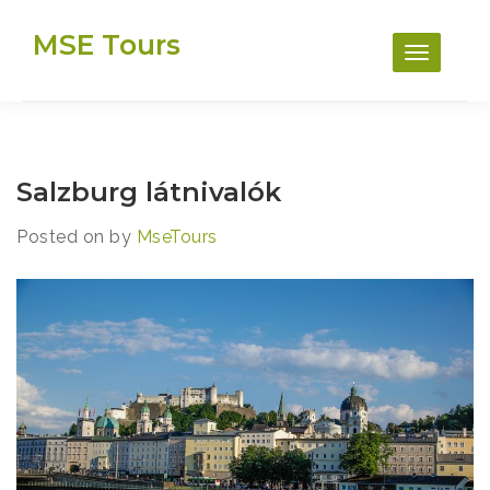
Skip
MSE Tours
to
content
Salzburg látnivalók
Posted on
by
MseTours