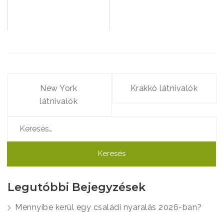
Bejegyzés
navigáció
New York
Krakkó látnivalók
látnivalók
Keresés:
Legutóbbi Bejegyzések
Mennyibe kerül egy családi nyaralás 2026-ban?