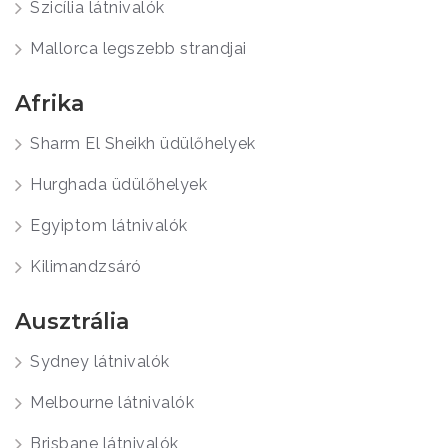
Szicília látnivalók
Mallorca legszebb strandjai
Afrika
Sharm El Sheikh üdülőhelyek
Hurghada üdülőhelyek
Egyiptom látnivalók
Kilimandzsáró
Ausztrália
Sydney látnivalók
Melbourne látnivalók
Brisbane látnivalók