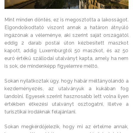
Mint minden döntés, ez is megosztotta a lakosságot.
Elgondolkodtató viszont annak a határon átnyúló
ingázónak a véleménye, aki szerint saját országától
eddig 2 darab postai úton kézbesített maszkot
kapott, addig Luxemburgtól 50 maszkot, és az 50
euró értékű szállodai utalványt kapta, amely ha nem
is sok, de mindenképp figyelemre méltó.
Sokan nyilatkoztak úgy, hogy habár méltányolandó a
kezdeményezés, az utalványuk a kukában fog
landolni. Egyesek szerint hasznosabb lett volna ilyen
értékben étkezési utalványt osztogatni, illetve a
turisztikai irodáknak felajánlani.
Sokan megkérdőjelezik, hogy mi az értelme annak,