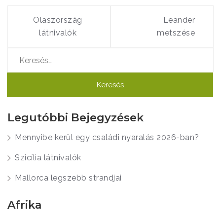
Bejegyzés
navigáció
Olaszország
Leander
látnivalók
metszése
Keresés:
Legutóbbi Bejegyzések
Mennyibe kerül egy családi nyaralás 2026-ban?
Szicília látnivalók
Mallorca legszebb strandjai
Afrika