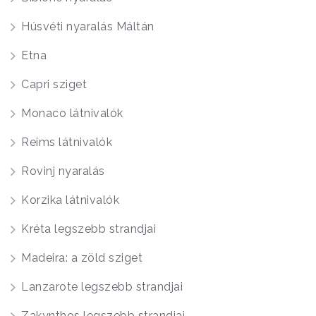
Húsvéti nyaralás Máltán
Etna
Capri sziget
Monaco látnivalók
Reims látnivalók
Rovinj nyaralás
Korzika látnivalók
Kréta legszebb strandjai
Madeira: a zöld sziget
Lanzarote legszebb strandjai
Zakynthos legszebb strandjai