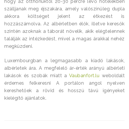
hogy az otthonuktól 20-30 percre lévő hotelekben
szálljanak meg éjszakára, amely valószínűleg dupla
akkora költséget jelent az étkezést is
hozzászámolva. Az albérletben élők, illetve keresők
szintén azoknak a táborát növelik, akik elégtelennek
találják az intézkedést, mivel a magas árakkal nehéz
megküzdeni.
Luxembourgban a legmagasabb a kiadó lakások,
albérletek ára. A megfelelő ár-érték arányú albérleti
lakások és szobák miatt a
Vaubanfort.lu
weboldalt
érdemes felkeresni A portálon angol nyelven
kereshetőek a rövid és hosszú távú igényeket
kielégítő ajánlatok.