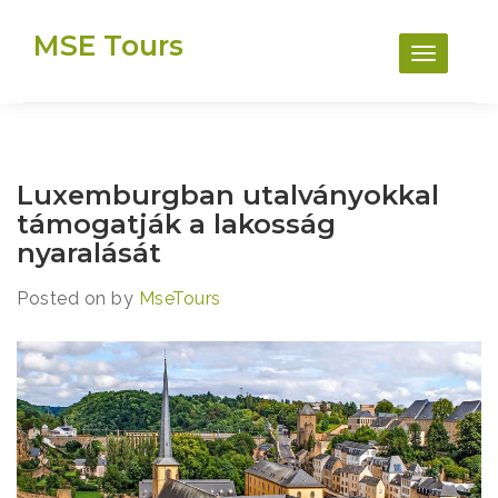
Skip
MSE Tours
to
content
Luxemburgban utalványokkal
támogatják a lakosság
nyaralását
Posted on
by
MseTours