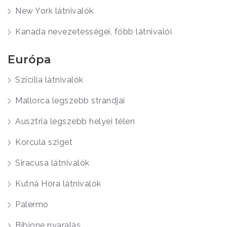
New York látnivalók
Kanada nevezetességei, főbb látnivalói
Európa
Szicília látnivalók
Mallorca legszebb strandjai
Ausztria legszebb helyei télen
Korcula sziget
Siracusa látnivalók
Kutná Hora látnivalók
Palermo
Bibione nyaralás