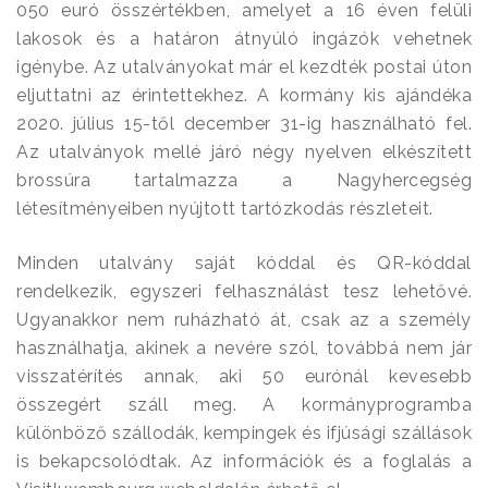
050 euró összértékben, amelyet a 16 éven felüli
lakosok és a határon átnyúló ingázók vehetnek
igénybe. Az utalványokat már el kezdték postai úton
eljuttatni az érintettekhez. A kormány kis ajándéka
2020. július 15-től december 31-ig használható fel.
Az utalványok mellé járó négy nyelven elkészített
brossúra tartalmazza a Nagyhercegség
létesítményeiben nyújtott tartózkodás részleteit.
Minden utalvány saját kóddal és QR-kóddal
rendelkezik, egyszeri felhasználást tesz lehetővé.
Ugyanakkor nem ruházható át, csak az a személy
használhatja, akinek a nevére szól, továbbá nem jár
visszatérítés annak, aki 50 eurónál kevesebb
összegért száll meg. A kormányprogramba
különböző szállodák, kempingek és ifjúsági szállások
is bekapcsolódtak. Az információk és a foglalás a